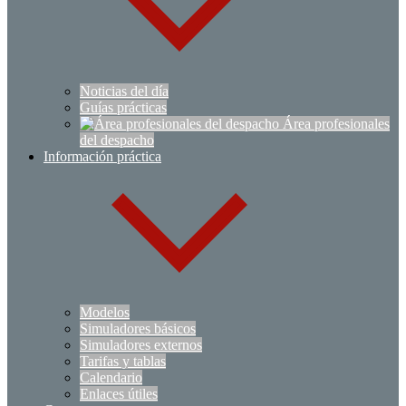
Noticias del día
Guías prácticas
Área profesionales
del despacho
Información práctica
Modelos
Simuladores básicos
Simuladores externos
Tarifas y tablas
Calendario
Enlaces útiles