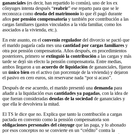
gananciales
(es decir, han repartido lo común), uno de los ex
cónyuges intenta después “
reabrir
” ese reparto para que se le
reconozca como
deuda del matrimonio
lo que él pagó durante
años
por pensión compensatoria
y también por contribución a las
cargas familiares (gastos vinculados a la vida familiar, como los
asociados a la vivienda, etc.).
En este asunto, en el
convenio regulador
del divorcio se pactó que
el marido pagaría cada mes una
cantidad por cargas familiares
y
otra por pensión compensatoria. Años después, en procedimientos
posteriores, primero se
extinguió la contribución
a las cargas y más
tarde se dejó sin efecto la pensión compensatoria. Entre medias,
ambos llegaron a un
acuerdo de liquidación
de gananciales, fijaron
un
único bien
en el activo (un porcentaje de la vivienda) y dejaron
el pasivo en cero euros, sin reservarse nada “por si acaso”.
Después de ese acuerdo, el marido presentó una
demanda
para
añadir a la liquidación esas
cantidades ya pagadas
, con la idea de
que fueran consideradas
deudas de la sociedad
de gananciales y
que ella le devolviera la mitad.
El TS le dice que no. Explica que tanto la contribución a cargas
pactada en convenio como la pensión compensatoria son
obligaciones personales del cónyuge
que las paga, y lo abonado
por esos conceptos no se convierte en un “crédito” contra la