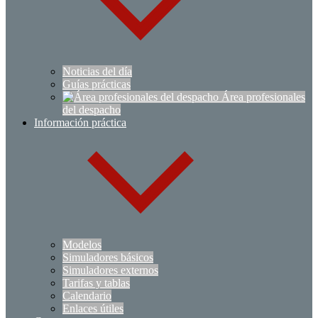
Noticias del día
Guías prácticas
Área profesionales
del despacho
Información práctica
Modelos
Simuladores básicos
Simuladores externos
Tarifas y tablas
Calendario
Enlaces útiles