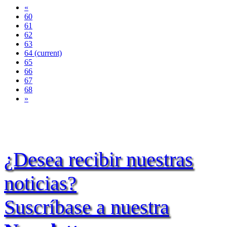
«
60
61
62
63
64
(current)
65
66
67
68
»
¿Desea recibir nuestras
noticias?
Suscríbase a nuestra