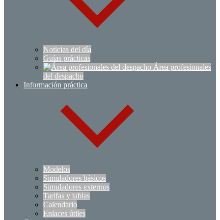
Noticias del día
Guías prácticas
Área profesionales
del despacho
Información práctica
Modelos
Simuladores básicos
Simuladores externos
Tarifas y tablas
Calendario
Enlaces útiles