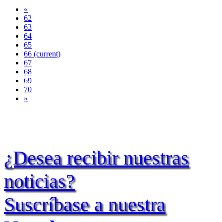
«
62
63
64
65
66
(current)
67
68
69
70
»
¿Desea recibir nuestras
noticias?
Suscríbase a nuestra