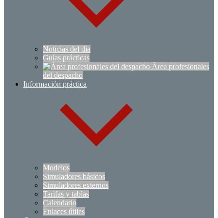
Noticias del día
Guías prácticas
Área profesionales
del despacho
Información práctica
Modelos
Simuladores básicos
Simuladores externos
Tarifas y tablas
Calendario
Enlaces útiles